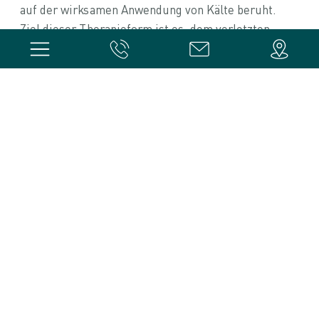
auf der wirksamen Anwendung von Kälte beruht.
Ziel dieser Therapieform ist es, dem verletzten
Gewebe Wärme zu entziehen, was zu einer
Verengung der Gefäße, einer Verringerung der
inneren Muskelspannung und einer
Schmerzlinderung führt. Die Kryotherapie wird in
erster Linie zur Behandlung von Mikrotraumen
eingesetzt.
Magnetfeldtherapie
Durch pulsierende niederfrequente Magnetfelder
wird Energie auf die einzelnen Körperzellen
übertragen. Durch die dadurch erhöhte
Durchlässigkeit der Zellwand wird der Austausch der
für den Zellstoffwechsel wichtigen Elektrolyte