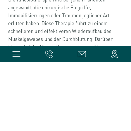
angewandt, die chirurgische Eingriffe,
Immobilisierungen oder Traumen jeglicher Art
erlitten haben. Diese Therapie führt zu einem
schnelleren und effektiveren Wiederaufbau des
Muskelgewebes und der Durchblutung. Darüber
hinaus hat die Kinesiotherapie eine positive
Wirkung auf die Psyche, da sie den Patienten
ermöglicht, ihre täglichen Aktivitäten wieder
aufzunehmen.